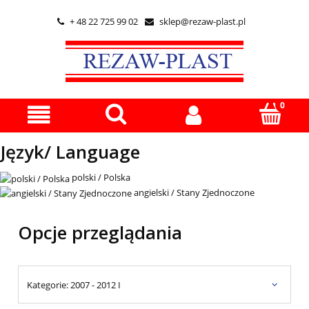
+ 48 22 725 99 02
sklep@rezaw-plast.pl


Język/ Language
polski / Polska
angielski / Stany Zjednoczone
Opcje przeglądania
Kategorie: 2007 - 2012 I