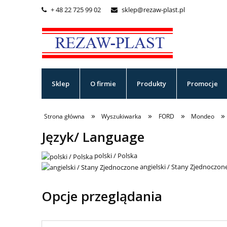
+ 48 22 725 99 02
sklep@rezaw-plast.pl


Sklep
O firmie
Produkty
Promocje
»
»
»
»
Strona główna
Wyszukiwarka
FORD
Mondeo
Język/ Language
polski / Polska
angielski / Stany Zjednoczon
Opcje przeglądania