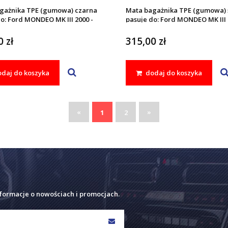
gażnika TPE (gumowa) czarna
Mata bagażnika TPE (gumowa) 
o: Ford MONDEO MK III 2000 -
pasuje do: Ford MONDEO MK III 
2007
 zł
315,00 zł
daj do koszyka
dodaj do koszyka
«
»
1
2
nformacje o nowościach i promocjach.