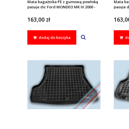
Mata bagażnika PE z gumową powłoką
Mata ba
pasuje do: Ford MONDEO MK III 2000 -
pasuje d
2007
2007
163,00 zł
163,00
dodaj do koszyka
do