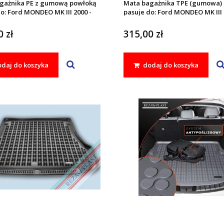
gażnika PE z gumową powłoką
Mata bagażnika TPE (gumowa)
o: Ford MONDEO MK III 2000 -
pasuje do: Ford MONDEO MK III 
2007
 zł
315,00 zł
daj do koszyka
dodaj do koszyka