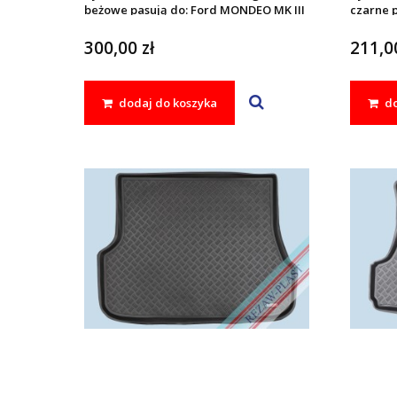
beżowe pasują do: Ford MONDEO MK III
czarne 
2000 - 2007
2000 - 2
300,00 zł
211,00
dodaj do koszyka
do