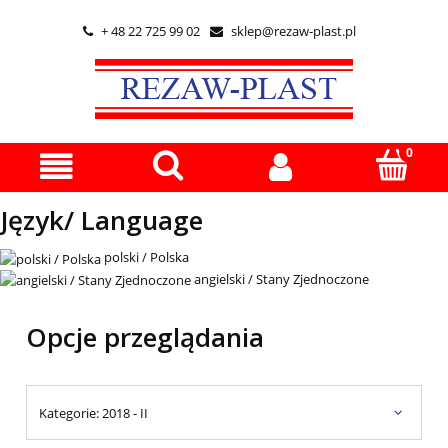
+ 48 22 725 99 02
sklep@rezaw-plast.pl


Język/ Language
polski / Polska
angielski / Stany Zjednoczone
Opcje przeglądania
Kategorie: 2018 - II