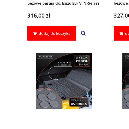
beżowe pasują do: Isuzu ELF VI N-Series
beżowe p
L 2006 -
N 2006 -
316,00 zł
327,00
dodaj do koszyka
do