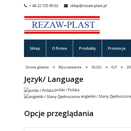
+ 48 22 725 99 02
sklep@rezaw-plast.pl


Sklep
O firmie
Produkty
Promocje
»
»
»
»
Strona główna
Wyszukiwarka
ISUZU
ELF
20
Język/ Language
polski / Polska
angielski / Stany Zjednoczon
Opcje przeglądania