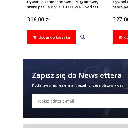
Dywaniki samochodowe TPE (gumowe)
Dywanik
szare pasują do: Isuzu ELF VI N - Series L
szare pa
2006 -
N 2006 -
316,00 zł
327,00
dodaj do koszyka
do
Zapisz się do Newslettera
Podaj swój adres e-mail, jeżeli chcesz otrzymywać i