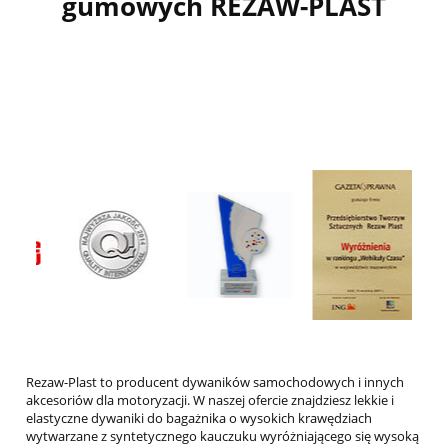
gumowych REZAW-PLAST
MAZDA
MERCEDES
MG
Mini
MITSUBISHI
NISSAN
OMODA
OPEL
PEUGEOT
PIAGGIO
Rezaw-Plast to producent dywaników samochodowych i innych
akcesoriów dla motoryzacji. W naszej ofercie znajdziesz lekkie i
PORSCHE
elastyczne dywaniki do bagażnika o wysokich krawędziach
wytwarzane z syntetycznego kauczuku wyróżniającego się wysoką
RENAULT