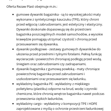
Oferta Rezaw Plast obejmuje m.in.:
gumowe dywaniki bagażnika
- są to wysokiej jakości maty
wykonane z syntetycznego kauczuku (TPE), który chroni
przed wilgocią i zabrudzeniami, jest estetyczny i elastyczny.
Dywaniki doskonale dopasowują się do przestrzeni
bagażnika poszczególnych modeli samochodów, a wysokie
krawędzie pomagają utrzymać czystość i chronią przed
przesuwaniem się dywanika,
dywaniki podłogowe
- zestawy gumowych dywaników do
ułożenia przed przednimi i tylnymi fotelami. Pełnią funkcję
wycieraczek i powierzchni chroniącej podłogę przed wodą,
śniegiem oraz zabrudzeniami czy zadrapaniami,
dywaniki bagażnika z gumową powłoką
- maty chroniące
powierzchnię bagażnika przed zabrudzeniami i
uszkodzeniami oraz przesuwaniem się ładunku,
wykładziny bagażnika PE
- wykładziny z miękkiego
polietylenu (plastiku) odporne na brud, wodę i czynniki
chemiczne, które chronią wnętrze bagażnika nawet podczas
przewożenia ciężkich ładunków,
wykładziny cargo
- wykładziny z kompozycji TPE i HDPE
zaprojektowane z myślą o ochronie przestrzeni ładunkowej