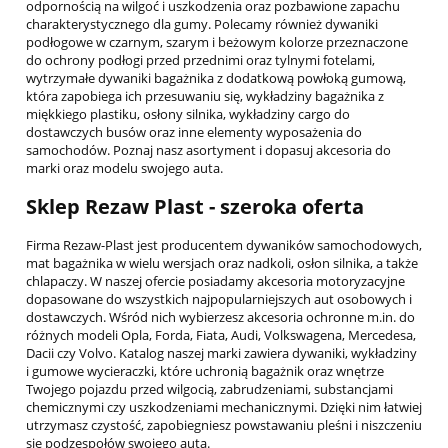
odpornością na wilgoć i uszkodzenia oraz pozbawione zapachu
charakterystycznego dla gumy. Polecamy również dywaniki
SAAB
podłogowe w czarnym, szarym i beżowym kolorze przeznaczone
do ochrony podłogi przed przednimi oraz tylnymi fotelami,
SEAT
wytrzymałe dywaniki bagażnika z dodatkową powłoką gumową,
która zapobiega ich przesuwaniu się, wykładziny bagażnika z
SKODA
miękkiego plastiku, osłony silnika, wykładziny cargo do
dostawczych busów oraz inne elementy wyposażenia do
SSANGYONG
samochodów. Poznaj nasz asortyment i dopasuj akcesoria do
marki oraz modelu swojego auta.
SUBARU
Sklep Rezaw Plast - szeroka oferta
SUZUKI
Firma Rezaw-Plast jest producentem dywaników samochodowych,
TESLA
mat bagażnika w wielu wersjach oraz nadkoli, osłon silnika, a także
chlapaczy. W naszej ofercie posiadamy akcesoria motoryzacyjne
TOYOTA
dopasowane do wszystkich najpopularniejszych aut osobowych i
dostawczych. Wśród nich wybierzesz akcesoria ochronne m.in. do
UNIWERSALNE
różnych modeli Opla, Forda, Fiata, Audi, Volkswagena, Mercedesa,
Dacii czy Volvo. Katalog naszej marki zawiera dywaniki, wykładziny
i gumowe wycieraczki, które uchronią bagażnik oraz wnętrze
VOLKSWAGEN
Twojego pojazdu przed wilgocią, zabrudzeniami, substancjami
chemicznymi czy uszkodzeniami mechanicznymi. Dzięki nim łatwiej
VOLVO
utrzymasz czystość, zapobiegniesz powstawaniu pleśni i niszczeniu
się podzespołów swojego auta.