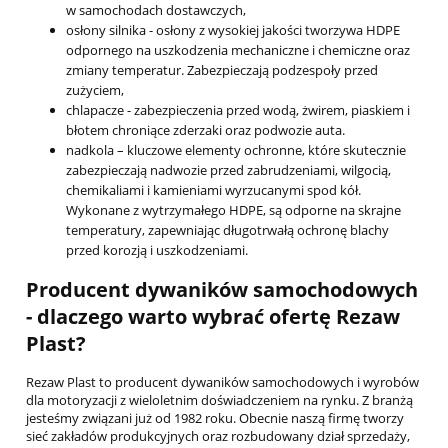
w samochodach dostawczych,
osłony silnika
- osłony z wysokiej jakości tworzywa HDPE
odpornego na uszkodzenia mechaniczne i chemiczne oraz
zmiany temperatur. Zabezpieczają podzespoły przed
zużyciem,
chlapacze
- zabezpieczenia przed wodą, żwirem, piaskiem i
błotem chroniące zderzaki oraz podwozie auta.
nadkola
– kluczowe elementy ochronne, które skutecznie
zabezpieczają nadwozie przed zabrudzeniami, wilgocią,
chemikaliami i kamieniami wyrzucanymi spod kół.
Wykonane z wytrzymałego HDPE, są odporne na skrajne
temperatury, zapewniając długotrwałą ochronę blachy
przed korozją i uszkodzeniami.
Producent dywaników samochodowych
- dlaczego warto wybrać ofertę Rezaw
Plast?
Rezaw Plast to producent dywaników samochodowych i wyrobów
dla motoryzacji z wieloletnim doświadczeniem na rynku. Z branżą
jesteśmy związani już od 1982 roku. Obecnie naszą firmę tworzy
sieć zakładów produkcyjnych oraz rozbudowany dział sprzedaży,