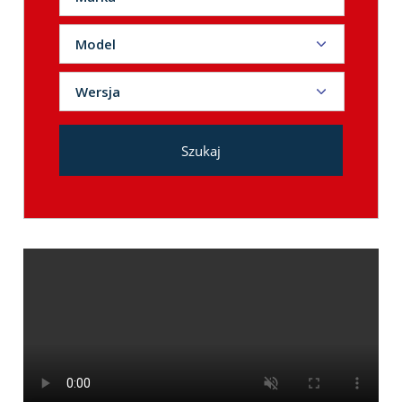
ACURA ILX
Model
ALFA ROMEO
Wersja
AUDI
BMW
Szukaj
BUICK
BYD
CHERY
CHEVROLET
CHRYSLER
CITROEN
CUPRA