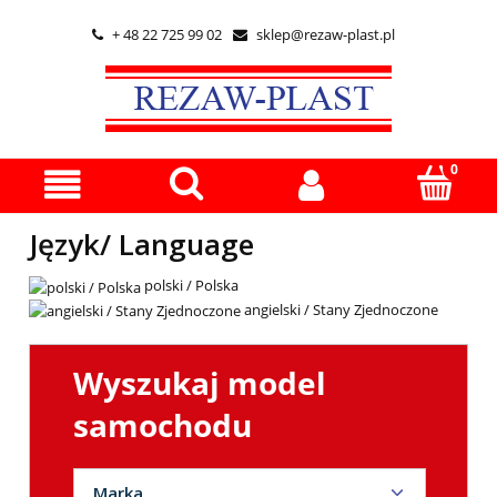
+ 48 22 725 99 02
sklep@rezaw-plast.pl


Język/ Language
polski / Polska
angielski / Stany Zjednoczone
Wyszukaj model
samochodu
Marka