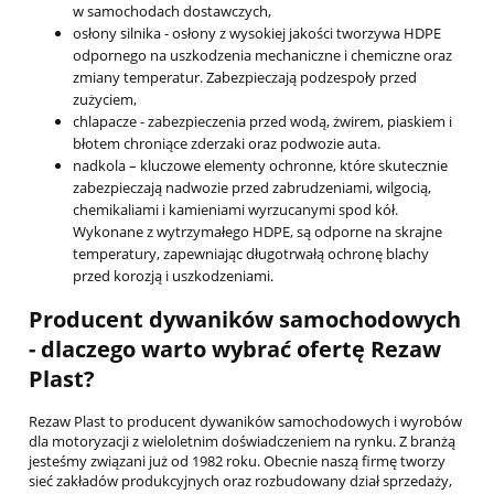
w samochodach dostawczych,
osłony silnika
- osłony z wysokiej jakości tworzywa HDPE
odpornego na uszkodzenia mechaniczne i chemiczne oraz
zmiany temperatur. Zabezpieczają podzespoły przed
zużyciem,
chlapacze
- zabezpieczenia przed wodą, żwirem, piaskiem i
błotem chroniące zderzaki oraz podwozie auta.
nadkola
– kluczowe elementy ochronne, które skutecznie
zabezpieczają nadwozie przed zabrudzeniami, wilgocią,
chemikaliami i kamieniami wyrzucanymi spod kół.
Wykonane z wytrzymałego HDPE, są odporne na skrajne
temperatury, zapewniając długotrwałą ochronę blachy
przed korozją i uszkodzeniami.
Producent dywaników samochodowych
- dlaczego warto wybrać ofertę Rezaw
Plast?
Rezaw Plast to producent dywaników samochodowych i wyrobów
dla motoryzacji z wieloletnim doświadczeniem na rynku. Z branżą
jesteśmy związani już od 1982 roku. Obecnie naszą firmę tworzy
sieć zakładów produkcyjnych oraz rozbudowany dział sprzedaży,