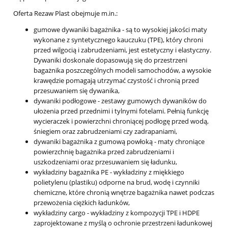
Oferta Rezaw Plast obejmuje m.in.:
gumowe dywaniki bagażnika
- są to wysokiej jakości maty
wykonane z syntetycznego kauczuku (TPE), który chroni
przed wilgocią i zabrudzeniami, jest estetyczny i elastyczny.
Dywaniki doskonale dopasowują się do przestrzeni
bagażnika poszczególnych modeli samochodów, a wysokie
krawędzie pomagają utrzymać czystość i chronią przed
przesuwaniem się dywanika,
dywaniki podłogowe
- zestawy gumowych dywaników do
ułożenia przed przednimi i tylnymi fotelami. Pełnią funkcję
wycieraczek i powierzchni chroniącej podłogę przed wodą,
śniegiem oraz zabrudzeniami czy zadrapaniami,
dywaniki bagażnika z gumową powłoką
- maty chroniące
powierzchnię bagażnika przed zabrudzeniami i
uszkodzeniami oraz przesuwaniem się ładunku,
wykładziny bagażnika PE
- wykładziny z miękkiego
polietylenu (plastiku) odporne na brud, wodę i czynniki
chemiczne, które chronią wnętrze bagażnika nawet podczas
przewożenia ciężkich ładunków,
wykładziny cargo
- wykładziny z kompozycji TPE i HDPE
zaprojektowane z myślą o ochronie przestrzeni ładunkowej