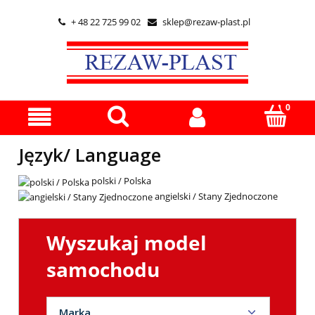
+ 48 22 725 99 02
sklep@rezaw-plast.pl


Język/ Language
polski / Polska
angielski / Stany Zjednoczone
Wyszukaj model
samochodu
Marka