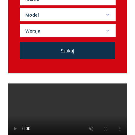
ACURA ILX
Model
ALFA ROMEO
Wersja
AUDI
BMW
Szukaj
BUICK
BYD
CHERY
CHEVROLET
CHRYSLER
CITROEN
CUPRA