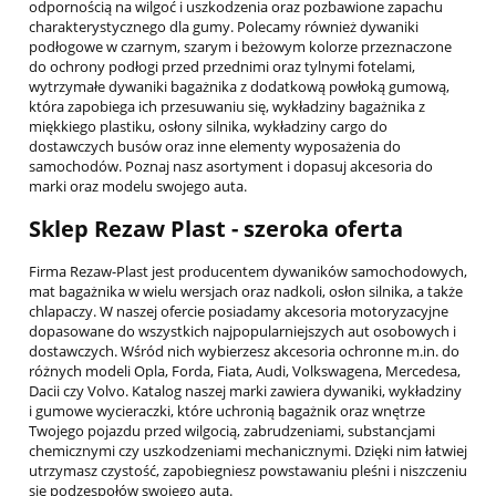
odpornością na wilgoć i uszkodzenia oraz pozbawione zapachu
charakterystycznego dla gumy. Polecamy również dywaniki
SAAB
podłogowe w czarnym, szarym i beżowym kolorze przeznaczone
do ochrony podłogi przed przednimi oraz tylnymi fotelami,
SEAT
wytrzymałe dywaniki bagażnika z dodatkową powłoką gumową,
która zapobiega ich przesuwaniu się, wykładziny bagażnika z
SKODA
miękkiego plastiku, osłony silnika, wykładziny cargo do
dostawczych busów oraz inne elementy wyposażenia do
SSANGYONG
samochodów. Poznaj nasz asortyment i dopasuj akcesoria do
marki oraz modelu swojego auta.
SUBARU
Sklep Rezaw Plast - szeroka oferta
SUZUKI
Firma Rezaw-Plast jest producentem dywaników samochodowych,
TESLA
mat bagażnika w wielu wersjach oraz nadkoli, osłon silnika, a także
chlapaczy. W naszej ofercie posiadamy akcesoria motoryzacyjne
TOYOTA
dopasowane do wszystkich najpopularniejszych aut osobowych i
dostawczych. Wśród nich wybierzesz akcesoria ochronne m.in. do
UNIWERSALNE
różnych modeli Opla, Forda, Fiata, Audi, Volkswagena, Mercedesa,
Dacii czy Volvo. Katalog naszej marki zawiera dywaniki, wykładziny
i gumowe wycieraczki, które uchronią bagażnik oraz wnętrze
VOLKSWAGEN
Twojego pojazdu przed wilgocią, zabrudzeniami, substancjami
chemicznymi czy uszkodzeniami mechanicznymi. Dzięki nim łatwiej
VOLVO
utrzymasz czystość, zapobiegniesz powstawaniu pleśni i niszczeniu
się podzespołów swojego auta.