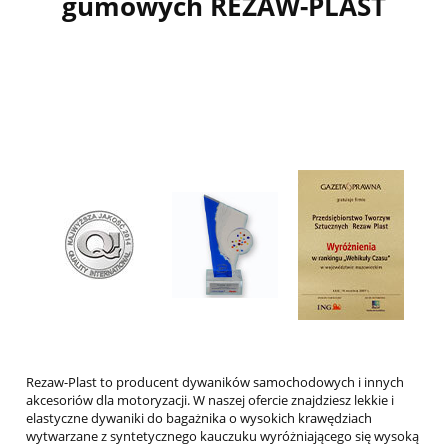
gumowych REZAW-PLAST
MAZDA
MERCEDES
MG
Mini
MITSUBISHI
NISSAN
OMODA
OPEL
PEUGEOT
PIAGGIO
Rezaw-Plast to producent dywaników samochodowych i innych
akcesoriów dla motoryzacji. W naszej ofercie znajdziesz lekkie i
PORSCHE
elastyczne dywaniki do bagażnika o wysokich krawędziach
wytwarzane z syntetycznego kauczuku wyróżniającego się wysoką
RENAULT