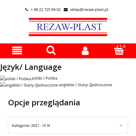
+ 48 22 725 99 02
sklep@rezaw-plast.pl


Język/ Language
polski / Polska
angielski / Stany Zjednoczone
Opcje przeglądania
Kategorie: 2021 - III N