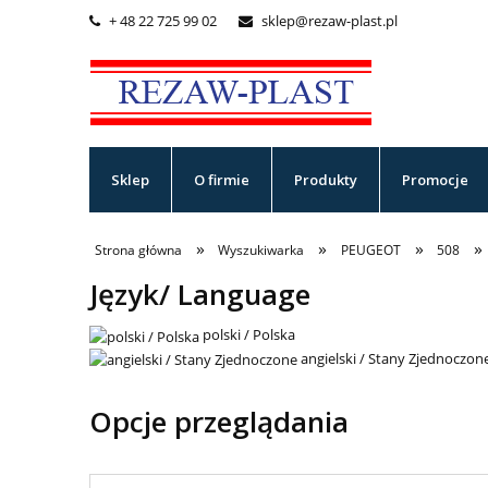
+ 48 22 725 99 02
sklep@rezaw-plast.pl


Sklep
O firmie
Produkty
Promocje
»
»
»
»
Strona główna
Wyszukiwarka
PEUGEOT
508
Język/ Language
polski / Polska
angielski / Stany Zjednoczon
Opcje przeglądania