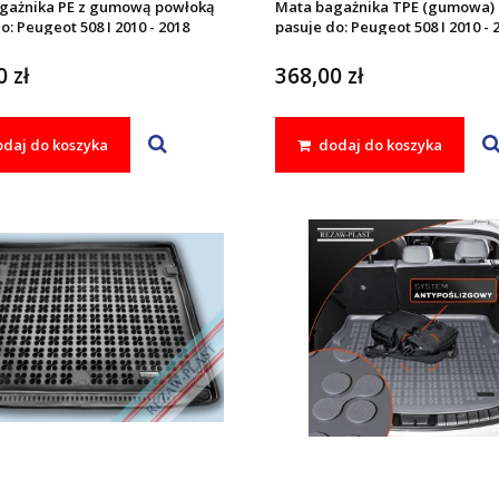
gażnika PE z gumową powłoką
Mata bagażnika TPE (gumowa)
o: Peugeot 508 I 2010 - 2018
pasuje do: Peugeot 508 I 2010 - 
 zł
368,00 zł
daj do koszyka
dodaj do koszyka