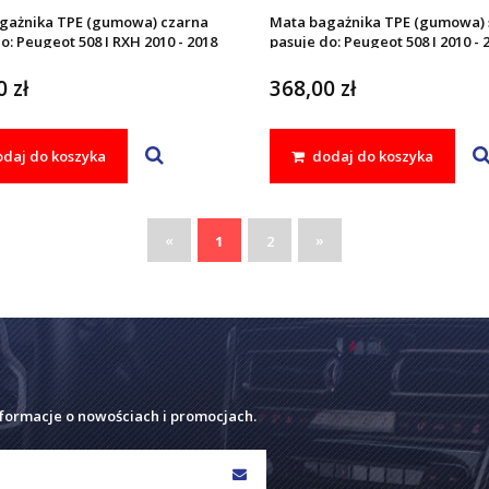
gażnika TPE (gumowa) czarna
Mata bagażnika TPE (gumowa) 
o: Peugeot 508 I RXH 2010 - 2018
pasuje do: Peugeot 508 I 2010 - 
 zł
368,00 zł
daj do koszyka
dodaj do koszyka
«
»
1
2
nformacje o nowościach i promocjach.