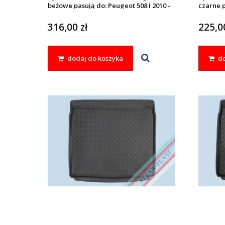
beżowe pasują do: Peugeot 508 I 2010 -
czarne p
2018, 508 RXH I 2010 - 2018
2018, 50
316,00 zł
225,00
dodaj do koszyka
do