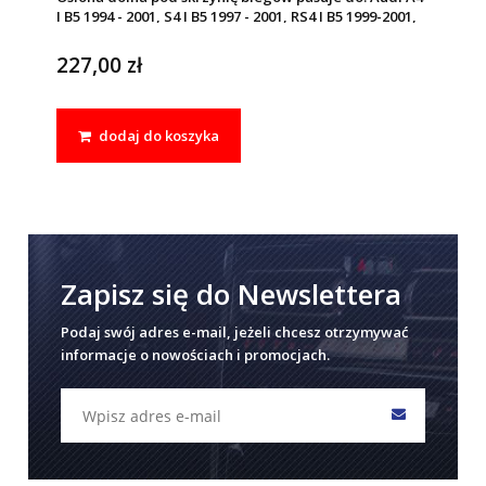
I B5 1994 - 2001, S4 I B5 1997 - 2001, RS4 I B5 1999-2001,
Skoda SUPERB I 2001 - 2008, Volkswagen PASSAT B5
1996 - 2005
227,00 zł
dodaj do koszyka
Zapisz się do Newslettera
Podaj swój adres e-mail, jeżeli chcesz otrzymywać
informacje o nowościach i promocjach.