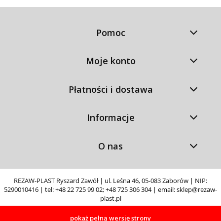
Pomoc
Moje konto
Płatności i dostawa
Informacje
O nas
REZAW-PLAST Ryszard Zawół | ul. Leśna 46, 05-083 Zaborów | NIP:
5290010416 | tel:
+48 22 725 99 02
;
+48 725 306 304
| email:
sklep@rezaw-
plast.pl
pokaż pełną wersję strony